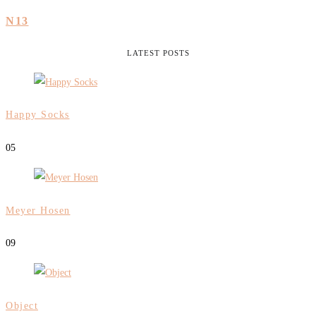
N13
LATEST POSTS
Happy Socks
0
5
Meyer Hosen
0
9
Object