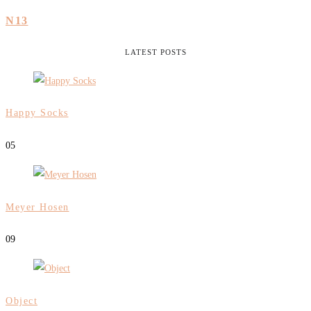
N13
LATEST POSTS
Happy Socks
0
5
Meyer Hosen
0
9
Object