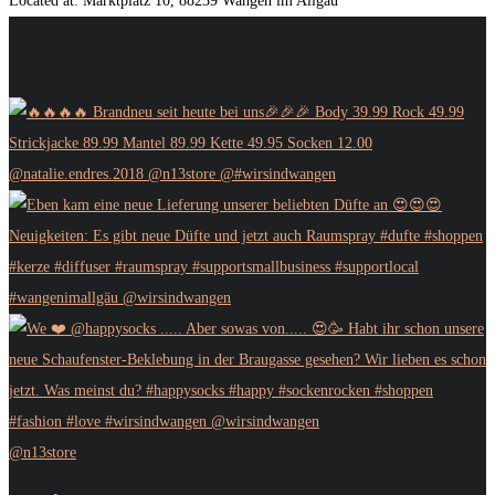
Located at:
Marktplatz 10, 88239 Wangen im Allgäu
@n13store