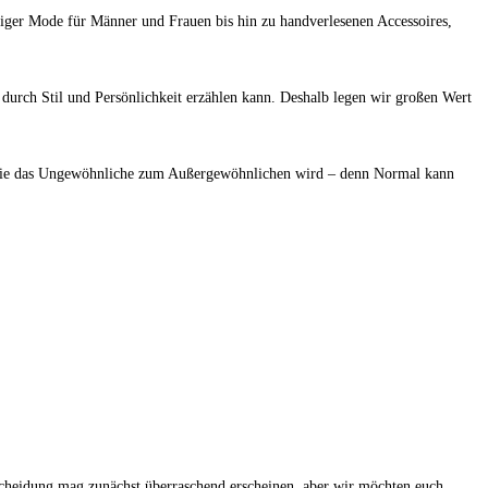
endiger Mode für Männer und Frauen bis hin zu handverlesenen Accessoires,
e durch Stil und Persönlichkeit erzählen kann. Deshalb legen wir großen Wert
u, wie das Ungewöhnliche zum Außergewöhnlichen wird – denn Normal kann
ntscheidung mag zunächst überraschend erscheinen, aber wir möchten euch