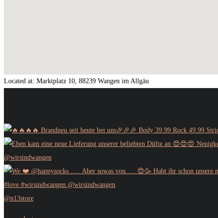
Located at:
Marktplatz 10, 88239 Wangen im Allgäu
@n13store