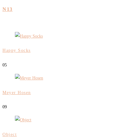
N13
Happy Socks
0
5
Meyer Hosen
0
9
Object