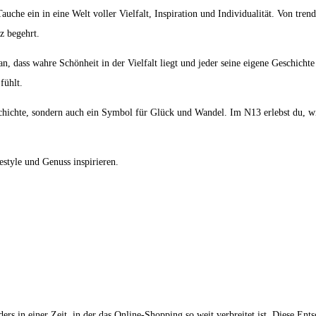
Tauche ein in eine Welt voller Vielfalt, Inspiration und Individualität. Von tr
z begehrt.
an, dass wahre Schönheit in der Vielfalt liegt und jeder seine eigene Geschicht
fühlt.
geschichte, sondern auch ein Symbol für Glück und Wandel. Im N13 erlebst d
style und Genuss inspirieren.
ers in einer Zeit, in der das Online-Shopping so weit verbreitet ist. Diese E