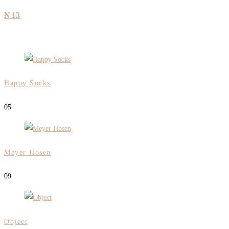
N13
Happy Socks
0
5
Meyer Hosen
0
9
Object