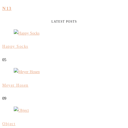
N13
LATEST POSTS
Happy Socks
0
5
Meyer Hosen
0
9
Object