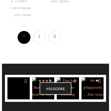
2
LIKES
1992 VIEWS
2 MINS READ
1916 VIEWS
1
2
@N13STORE