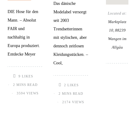
Das dänische
DIE Hose für den
Modelabel versorgt
Located at:
Mann. – Absolut
seit 2003
Marktplatz
FAIR und
Trendsetterinnen
10, 88239
nachhaltig in
mit stylischen, aber
Wangen im
Europa produziert.
dennoch zeitlosen
Allgäu
Entdecke Meyer
Kleidungsstücken. –
Cool,
9
LIKES
2 MINS READ
2
LIKES
3594 VIEWS
2 MINS READ
2174 VIEWS