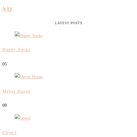
N13
LATEST POSTS
Happy Socks
0
5
Meyer Hosen
0
9
Object