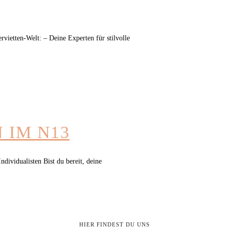
rvietten-Welt: – Deine Experten für stilvolle
 IM N13
dividualisten Bist du bereit, deine
HIER FINDEST DU UNS