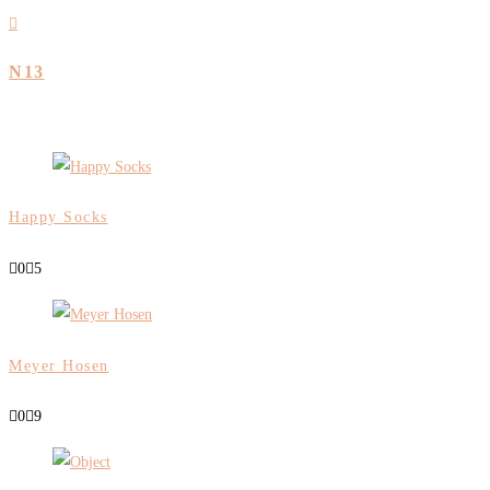
N13
Happy Socks
0
5
Meyer Hosen
0
9