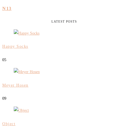
N13
LATEST POSTS
Happy Socks
0
5
Meyer Hosen
0
9
Object