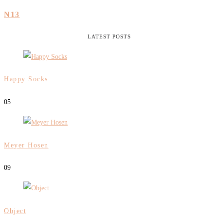
N13
LATEST POSTS
Happy Socks
0
5
Meyer Hosen
0
9
Object